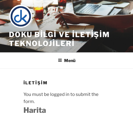
İçeriğe
geç
DOKU BILGI VE İLETIŞIM
TEKNOLOJILERI
Menü
İLETIŞIM
You must be logged in to submit the
form.
Harita