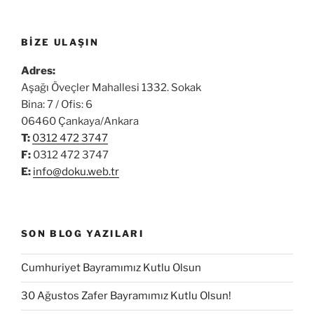
BIZE ULAŞIN
Adres:
Aşağı Öveçler Mahallesi 1332. Sokak
Bina: 7 / Ofis: 6
06460 Çankaya/Ankara
T:
0312 472 3747
F:
0312 472 3747
E:
info@doku.web.tr
SON BLOG YAZILARI
Cumhuriyet Bayramımız Kutlu Olsun
30 Ağustos Zafer Bayramımız Kutlu Olsun!