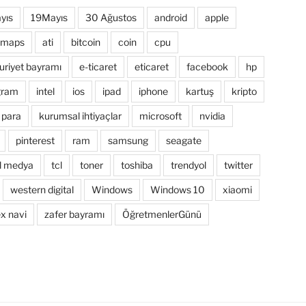
yıs
19Mayıs
30 Ağustos
android
apple
 maps
ati
bitcoin
coin
cpu
riyet bayramı
e-ticaret
eticaret
facebook
hp
gram
intel
ios
ipad
iphone
kartuş
kripto
 para
kurumsal ihtiyaçlar
microsoft
nvidia
pinterest
ram
samsung
seagate
l medya
tcl
toner
toshiba
trendyol
twitter
western digital
Windows
Windows 10
xiaomi
x navi
zafer bayramı
ÖğretmenlerGünü