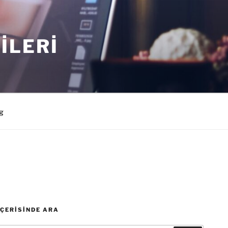
ILERI
g
İÇERISINDE ARA