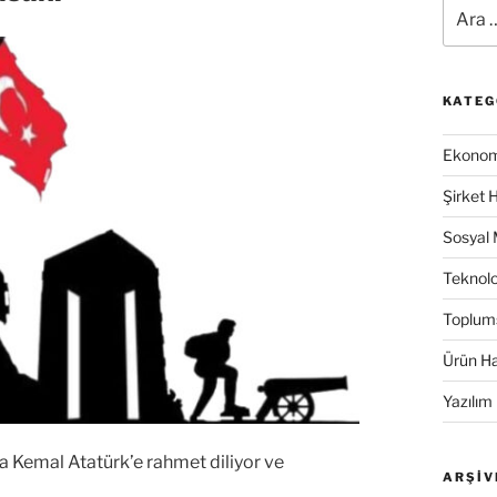
Ara:
KATEG
Ekonomi
Şirket 
Sosyal
Teknolo
Toplum
Ürün Ha
Yazılım
fa Kemal Atatürk’e rahmet diliyor ve
ARŞIV