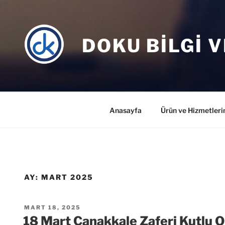
İçeriğe
geç
DOKU BILGI V
Anasayfa
Ürün ve Hizmetleri
AY:
MART 2025
YAYIM
MART 18, 2025
TARIHI
18 Mart Çanakkale Zaferi Kutlu O