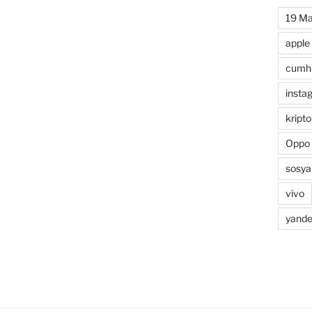
19 Ma
apple
cumhu
insta
kripto
Oppo
sosya
vivo
yande