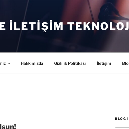
E İLETIŞIM TEKNOLOJ
miz
Hakkımızda
Gizlilik Politikası
İletişim
Blo
BLOG 
lsun!