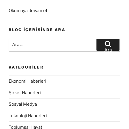
“Google
Okumaya devam et
Maps
Üzerinde
BLOG İÇERISINDE ARA
Yerimizi
Aldık”
Ara:
Ara
KATEGORILER
Ekonomi Haberleri
Şirket Haberleri
Sosyal Medya
Teknoloji Haberleri
Toplumsal Hayat