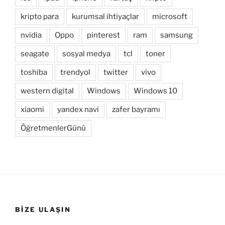
kripto para
kurumsal ihtiyaçlar
microsoft
nvidia
Oppo
pinterest
ram
samsung
seagate
sosyal medya
tcl
toner
toshiba
trendyol
twitter
vivo
western digital
Windows
Windows 10
xiaomi
yandex navi
zafer bayramı
ÖğretmenlerGünü
BIZE ULAŞIN