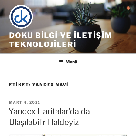
İçeriğe
geç
DOKU BILGI VE İLETIŞIM
TEKNOLOJILERI
Menü
ETIKET:
YANDEX NAVI
YAYIM
MART 4, 2021
TARIHI
Yandex Haritalar’da da
Ulaşılabilir Haldeyiz