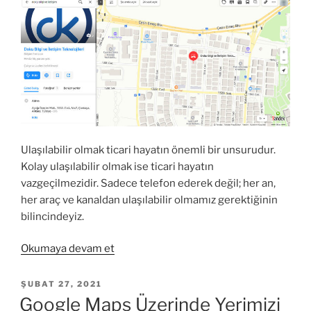
Ulaşılabilir olmak ticari hayatın önemli bir unsurudur.
Kolay ulaşılabilir olmak ise ticari hayatın
vazgeçilmezidir. Sadece telefon ederek değil; her an,
her araç ve kanaldan ulaşılabilir olmamız gerektiğinin
bilincindeyiz.
“Yandex
Okumaya devam et
Haritalar’da
da
YAYIM
ŞUBAT 27, 2021
TARIHI
Ulaşılabilir
Google Maps Üzerinde Yerimizi