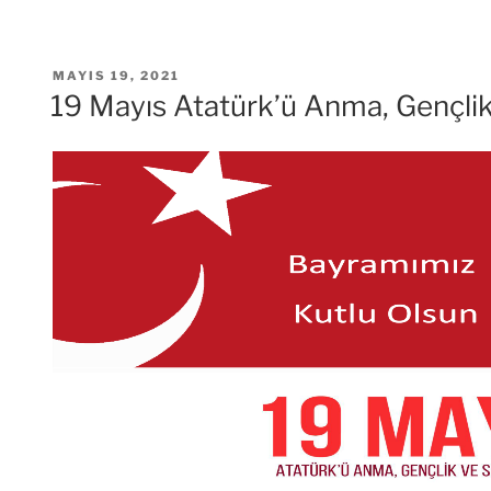
TCL,
Türkiye
Fabrikasında
YAYIM
MAYIS 19, 2021
Üretime
TARIHI
19 Mayıs Atatürk’ü Anma, Gençli
Başladı”