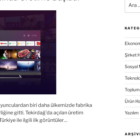
Ara:
KATEG
Ekonomi
Şirket 
Sosyal
Teknolo
Toplum
Ürün Ha
 oyunculardan biri daha ülkemizde fabrika
liğine gitti. Tekirdağ’da açılan üretim
Yazılım
rkiye ile ilgili ilk görüntüler…
ARŞIV