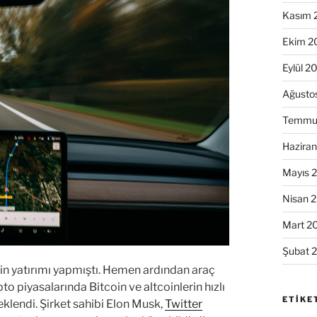
Kasım 
Ekim 2
Eylül 2
Ağusto
Temmu
Hazira
Mayıs 
Nisan 
Mart 2
Şubat 
oin yatırımı yapmıştı. Hemen ardından araç
to piyasalarında Bitcoin ve altcoinlerin hızlı
ETIKE
eklendi. Şirket sahibi Elon Musk,
Twitter