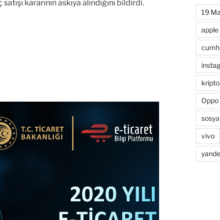
tışı kararının askıya alındığını bildirdi.
19 Ma
apple
cumhu
insta
kripto
Oppo
sosya
vivo
yande