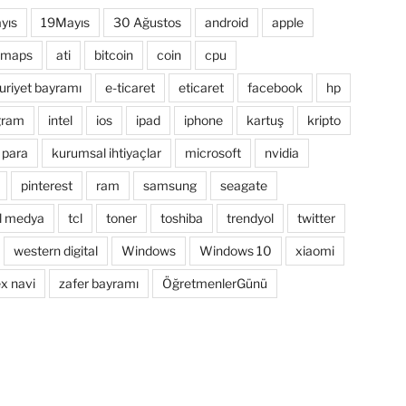
yıs
19Mayıs
30 Ağustos
android
apple
 maps
ati
bitcoin
coin
cpu
riyet bayramı
e-ticaret
eticaret
facebook
hp
gram
intel
ios
ipad
iphone
kartuş
kripto
 para
kurumsal ihtiyaçlar
microsoft
nvidia
pinterest
ram
samsung
seagate
l medya
tcl
toner
toshiba
trendyol
twitter
western digital
Windows
Windows 10
xiaomi
x navi
zafer bayramı
ÖğretmenlerGünü