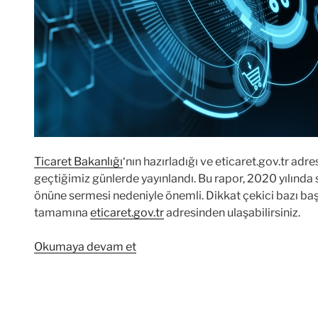
Ticaret Bakanlığı
‘nın hazırladığı ve eticaret.gov.tr adre
geçtiğimiz günlerde yayınlandı. Bu rapor, 2020 yılında
önüne sermesi nedeniyle önemli. Dikkat çekici bazı baş
tamamına
eticaret.gov.tr
adresinden ulaşabilirsiniz.
“2020
Okumaya devam et
Yılı
E-
Ticaret
Verileri”