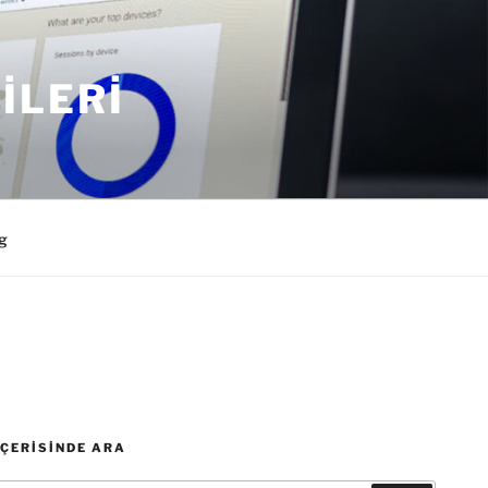
ILERI
g
İÇERISINDE ARA