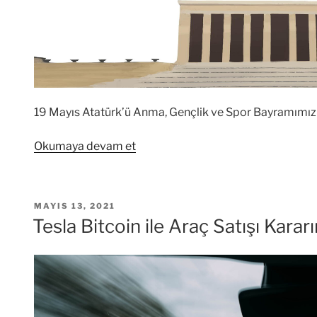
19 Mayıs Atatürk’ü Anma, Gençlik ve Spor Bayramımız 
“19
Okumaya devam et
Mayıs
Atatürk’ü
Anma,
YAYIM
MAYIS 13, 2021
Gençlik
TARIHI
Tesla Bitcoin ile Araç Satışı Kararı
ve
Spor
Bayramı”