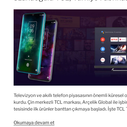
Televizyon ve akıllı telefon piyasasının önemli küresel
kurdu. Çin merkezli TCL markası, Arçelik Global ile işbir
tesisinde ilk ürünler banttan çıkmaya başladı. İşte TCL Tü
“Uzakdoğulu
Okumaya devam et