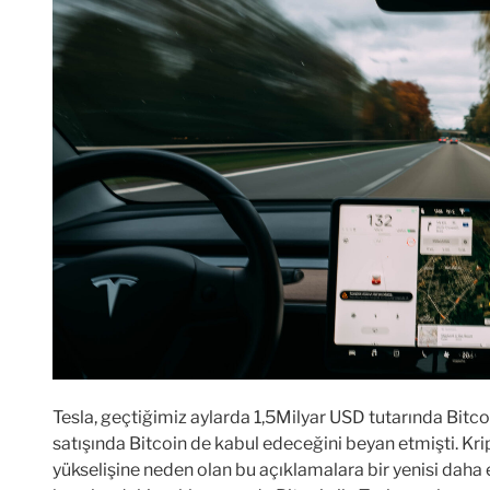
Tesla, geçtiğimiz aylarda 1,5Milyar USD tutarında Bitc
satışında Bitcoin de kabul edeceğini beyan etmişti. Krip
yükselişine neden olan bu açıklamalara bir yenisi daha 