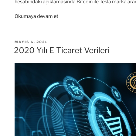
hesabındaki açıklamasında Bitcoin ile Tesla marka araç sa
“Tesla
Okumaya devam et
Bitcoin
ile
Araç
YAYIM
MAYIS 6, 2021
Satışı
TARIHI
2020 Yılı E-Ticaret Verileri
Kararını
Askıya
Aldı”