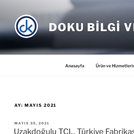
İçeriğe
geç
DOKU BILGI V
Anasayfa
Ürün ve Hizmetleri
AY:
MAYIS 2021
YAYIM
MAYIS 30, 2021
TARIHI
Uzakdoğulu TCL, Türkiye Fabrika