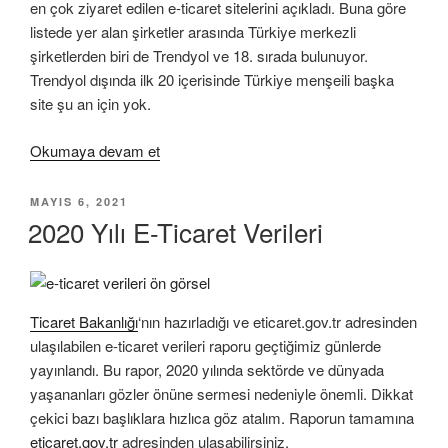
en çok ziyaret edilen e-ticaret sitelerini açıkladı. Buna göre
listede yer alan şirketler arasında Türkiye merkezli
şirketlerden biri de Trendyol ve 18. sırada bulunuyor.
Trendyol dışında ilk 20 içerisinde Türkiye menşeili başka
site şu an için yok.
“E-
Okumaya devam et
Ticaret
Sıralamasında
YAYIM
MAYIS 6, 2021
TARIHI
Trendyol
2020 Yılı E-Ticaret Verileri
18.”
Ticaret Bakanlığı
‘nın hazırladığı ve eticaret.gov.tr adresinden
ulaşılabilen e-ticaret verileri raporu geçtiğimiz günlerde
yayınlandı. Bu rapor, 2020 yılında sektörde ve dünyada
yaşananları gözler önüne sermesi nedeniyle önemli. Dikkat
çekici bazı başlıklara hızlıca göz atalım. Raporun tamamına
eticaret.gov.tr
adresinden ulaşabilirsiniz.