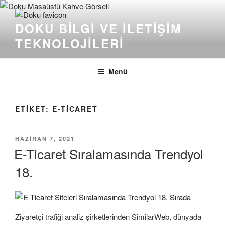
İçeriğe
geç
DOKU BILGI VE İLETIŞIM
TEKNOLOJILERI
Menü
ETIKET:
E-TICARET
YAYIM
HAZIRAN 7, 2021
TARIHI
E-Ticaret Sıralamasında Trendyol
18.
Ziyaretçi trafiği analiz şirketlerinden SimilarWeb, dünyada