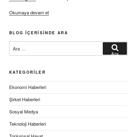
“2020
Okumaya devam et
Yılı
E-
BLOG İÇERISINDE ARA
Ticaret
Verileri”
Ara:
Ara
KATEGORILER
Ekonomi Haberleri
Şirket Haberleri
Sosyal Medya
Teknoloji Haberleri
Toplumsal Hayat