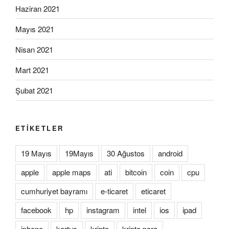
Haziran 2021
Mayıs 2021
Nisan 2021
Mart 2021
Şubat 2021
ETIKETLER
19 Mayıs
19Mayıs
30 Ağustos
android
apple
apple maps
ati
bitcoin
coin
cpu
cumhuriyet bayramı
e-ticaret
eticaret
facebook
hp
instagram
intel
ios
ipad
iphone
kartuş
kripto
kripto para