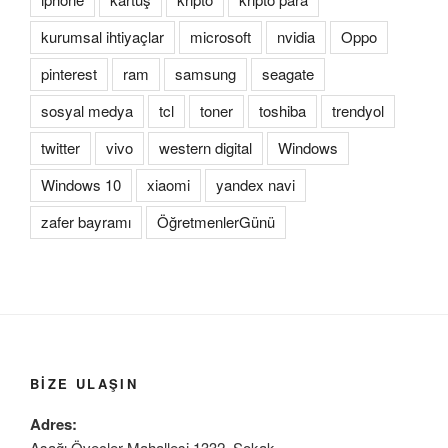
kurumsal ihtiyaçlar
microsoft
nvidia
Oppo
pinterest
ram
samsung
seagate
sosyal medya
tcl
toner
toshiba
trendyol
twitter
vivo
western digital
Windows
Windows 10
xiaomi
yandex navi
zafer bayramı
ÖğretmenlerGünü
BIZE ULAŞIN
Adres:
Aşağı Öveçler Mahallesi 1332. Sokak