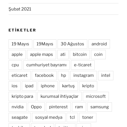
Şubat 2021
ETIKETLER
19 Mayıs
19Mayıs
30 Ağustos
android
apple
apple maps
ati
bitcoin
coin
cpu
cumhuriyet bayramı
e-ticaret
eticaret
facebook
hp
instagram
intel
ios
ipad
iphone
kartuş
kripto
kripto para
kurumsal ihtiyaçlar
microsoft
nvidia
Oppo
pinterest
ram
samsung
seagate
sosyal medya
tcl
toner