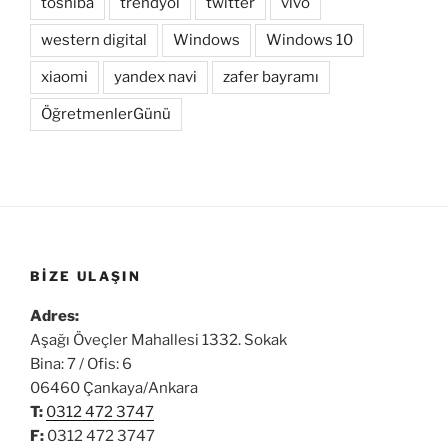
toshiba
trendyol
twitter
vivo
western digital
Windows
Windows 10
xiaomi
yandex navi
zafer bayramı
ÖğretmenlerGünü
BIZE ULAŞIN
Adres:
Aşağı Öveçler Mahallesi 1332. Sokak
Bina: 7 / Ofis: 6
06460 Çankaya/Ankara
T:
0312 472 3747
F:
0312 472 3747