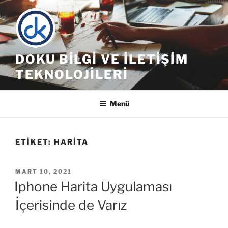
İçeriğe
geç
DOKU BILGI VE İLETIŞIM
TEKNOLOJILERI
Menü
ETIKET:
HARITA
YAYIM
MART 10, 2021
TARIHI
Iphone Harita Uygulaması
İçerisinde de Varız