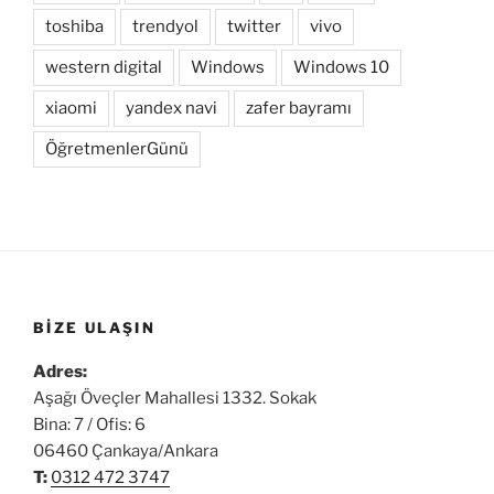
toshiba
trendyol
twitter
vivo
western digital
Windows
Windows 10
xiaomi
yandex navi
zafer bayramı
ÖğretmenlerGünü
BIZE ULAŞIN
Adres:
Aşağı Öveçler Mahallesi 1332. Sokak
Bina: 7 / Ofis: 6
06460 Çankaya/Ankara
T:
0312 472 3747