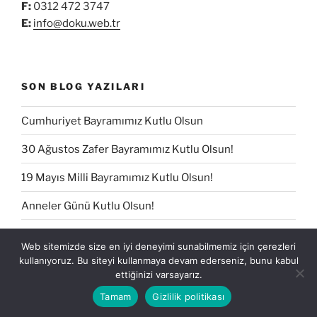
F:
0312 472 3747
E:
info@doku.web.tr
SON BLOG YAZILARI
Cumhuriyet Bayramımız Kutlu Olsun
30 Ağustos Zafer Bayramımız Kutlu Olsun!
19 Mayıs Milli Bayramımız Kutlu Olsun!
Anneler Günü Kutlu Olsun!
1 Mayıs Kutlu Olsun
Web sitemizde size en iyi deneyimi sunabilmemiz için çerezleri
kullanıyoruz. Bu siteyi kullanmaya devam ederseniz, bunu kabul
ettiğinizi varsayarız.
Tamam
Gizlilik politikası