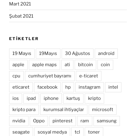
Mart 2021
Şubat 2021
ETIKETLER
19 Mayıs
19Mayıs
30 Ağustos
android
apple
apple maps
ati
bitcoin
coin
cpu
cumhuriyet bayramı
e-ticaret
eticaret
facebook
hp
instagram
intel
ios
ipad
iphone
kartuş
kripto
kripto para
kurumsal ihtiyaçlar
microsoft
nvidia
Oppo
pinterest
ram
samsung
seagate
sosyal medya
tcl
toner