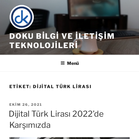
İçeriğe
geç
DOKU BILGI VE İLETIŞIM
TEKNOLOJILERI
Menü
ETIKET:
DIJITAL TÜRK LIRASI
YAYIM
EKIM 26, 2021
TARIHI
Dijital Türk Lirası 2022’de
Karşımızda