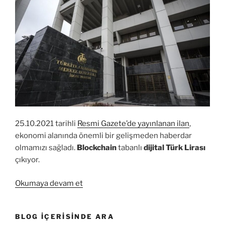
25.10.2021 tarihli
Resmi Gazete’de yayınlanan ilan
,
ekonomi alanında önemli bir gelişmeden haberdar
olmamızı sağladı.
Blockchain
tabanlı
dijital Türk Lirası
çıkıyor.
“Dijital
Okumaya devam et
Türk
Lirası
BLOG İÇERISINDE ARA
2022’de